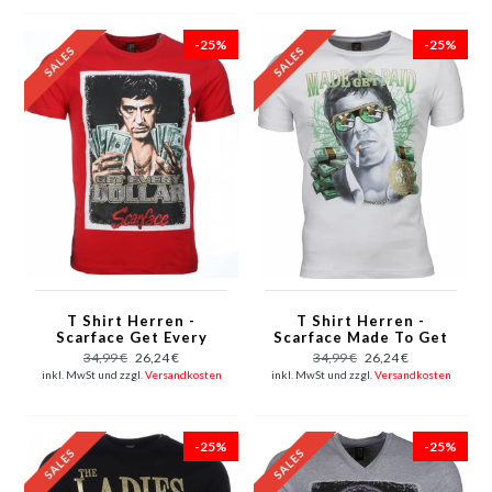
-25%
-25%
T Shirt Herren -
T Shirt Herren -
Scarface Get Every
Scarface Made To Get
Dollar Print - Rot
Paid Print - Weiß
34,99 €
26,24 €
34,99 €
26,24 €
inkl. MwSt und zzgl.
Versandkosten
inkl. MwSt und zzgl.
Versandkosten
-25%
-25%