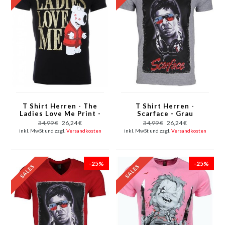
T Shirt Herren - The
T Shirt Herren -
Ladies Love Me Print -
Scarface - Grau
Schwarz
34,99 €
26,24 €
34,99 €
26,24 €
inkl. MwSt und zzgl.
Versandkosten
inkl. MwSt und zzgl.
Versandkosten
-25%
-25%