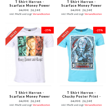
T Shirt Herren -
T Shirt Herren -
Scarface Money Power
Scarface Money Power
Respect Print -
Respect Print - Rot
34,99 €
26,24 €
34,99 €
26,24 €
Schwarz
inkl. MwSt und zzgl.
Versandkosten
inkl. MwSt und zzgl.
Versandkosten
-25%
-25%
T Shirt Herren -
T Shirt Herren -
Scarface Money Power
Chucky Poster Print -
Respect Print - Weiß
Blau
34,99 €
26,24 €
34,99 €
26,24 €
inkl. MwSt und zzgl.
Versandkosten
inkl. MwSt und zzgl.
Versandkosten