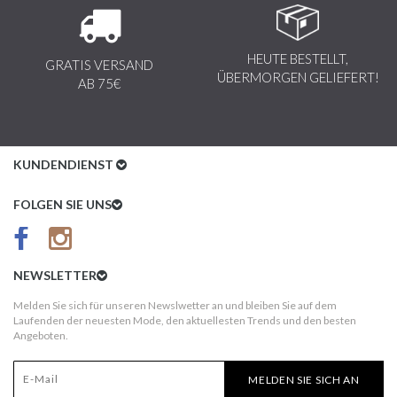
HEUTE BESTELLT,
GRATIS VERSAND
ÜBERMORGEN GELIEFERT!
AB 75€
KUNDENDIENST
Kundenservice
FOLGEN SIE UNS
AGB
Datenschutz
NEWSLETTER
Impressum
Melden Sie sich für unseren Newslwetter an und bleiben Sie auf dem
Laufenden der neuesten Mode, den aktuellesten Trends und den besten
Kundeninformationen
Angeboten.
Versandkosten
MELDEN SIE SICH AN
Widerruf