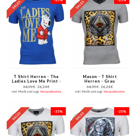
T Shirt Herren - The
Mason - T Shirt
Ladies Love Me Print -
Herren - Grau
Blau
34,99 €
26,24 €
34,99 €
26,24 €
inkl. MwSt und zzgl.
Versandkosten
inkl. MwSt und zzgl.
Versandkosten
-25%
-25%