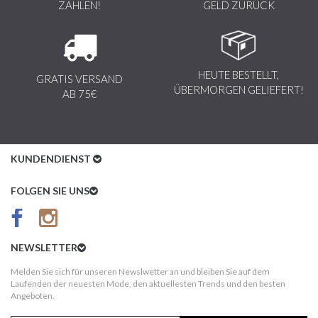
ZAHLEN!
GELD ZURÜCK
HEUTE BESTELLT,
GRATIS VERSAND
ÜBERMORGEN GELIEFERT!
AB 75€
KUNDENDIENST
Kundenservice
FOLGEN SIE UNS
AGB
Datenschutz
NEWSLETTER
Impressum
Melden Sie sich für unseren Newslwetter an und bleiben Sie auf dem
Laufenden der neuesten Mode, den aktuellesten Trends und den besten
Kundeninformationen
Angeboten.
Versandkosten