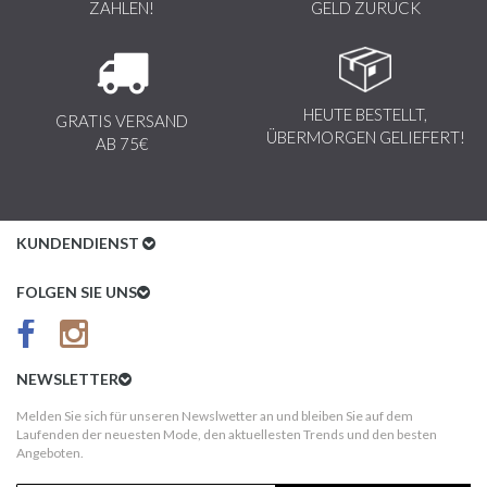
ZAHLEN!
GELD ZURÜCK
HEUTE BESTELLT,
GRATIS VERSAND
ÜBERMORGEN GELIEFERT!
AB 75€
KUNDENDIENST
Kundenservice
FOLGEN SIE UNS
AGB
Datenschutz
NEWSLETTER
Impressum
Melden Sie sich für unseren Newslwetter an und bleiben Sie auf dem
Laufenden der neuesten Mode, den aktuellesten Trends und den besten
Kundeninformationen
Angeboten.
Versandkosten