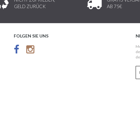
GELD ZURÜCK
AB 75€
FOLGEN SIE UNS
N
Me
de
de