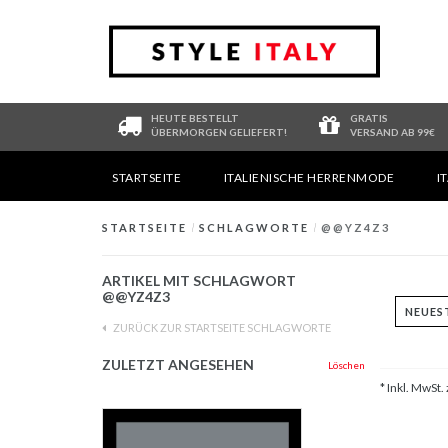
HEUTE BESTELLT
GRATIS
ÜBERMORGEN GELIEFERT!
VERSAND AB 99€
STARTSEITE
ITALIENISCHE HERRENMODE
I
STARTSEITE
/
SCHLAGWORTE
/
@@YZ4Z3
ARTIKEL MIT SCHLAGWORT
@@YZ4Z3
ZURÜCK ZUR STARTSEITE SCHLAGWORTE
ZULETZT ANGESEHEN
Löschen
* Inkl. MwSt. 