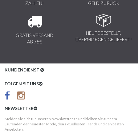
ZAHLEN!
GELD ZURÜCK
HEUTE BESTELLT,
GRATIS VERSAND
ÜBERMORGEN GELIEFERT!
AB 75€
KUNDENDIENST
Kundenservice
FOLGEN SIE UNS
AGB
Datenschutz
NEWSLETTER
Impressum
Melden Sie sich für unseren Newslwetter an und bleiben Sie auf dem
Laufenden der neuesten Mode, den aktuellesten Trends und den besten
Kundeninformationen
Angeboten.
Versandkosten