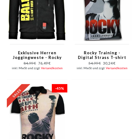
Exklusive Herren
Rocky Training -
Joggingweste - Rocky
Digital Strass T-shirt
Balboa Boxing -
- Schwarz
84,99 €
76,49 €
54,99 €
30,24 €
Schwarz
inkl. MwSt und zzgl.
Versandkosten
inkl. MwSt und zzgl.
Versandkosten
-45%