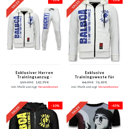
Exklusiver Herren
Exklusive
Trainingsanzug -
Trainingsweste für
Rocky Balboa
Männer - Rocky Balboa
159,99 €
143,99 €
84,99 €
76,49 €
Sportanzug - Weiß
- Weiß
inkl. MwSt und zzgl.
Versandkosten
inkl. MwSt und zzgl.
Versandkosten
-10%
-45%