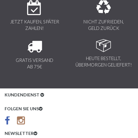
JETZT KAUFEN, SPÄTER
NICHT ZUFRIEDEN,
ZAHLEN!
GELD ZURÜCK
HEUTE BESTELLT,
GRATIS VERSAND
ÜBERMORGEN GELIEFERT!
AB 75€
KUNDENDIENST
Kundenservice
FOLGEN SIE UNS
AGB
Datenschutz
NEWSLETTER