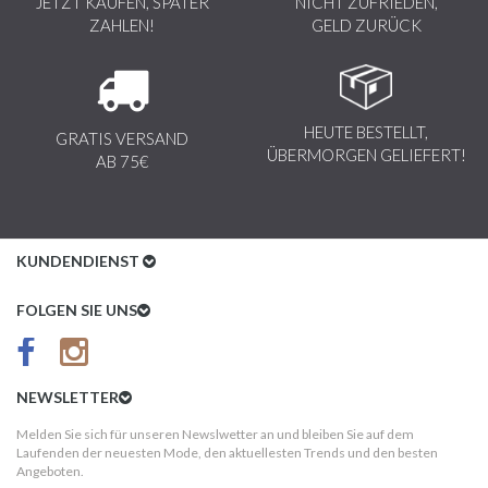
JETZT KAUFEN, SPÄTER
NICHT ZUFRIEDEN,
ZAHLEN!
GELD ZURÜCK
HEUTE BESTELLT,
GRATIS VERSAND
ÜBERMORGEN GELIEFERT!
AB 75€
KUNDENDIENST
Kundenservice
FOLGEN SIE UNS
AGB
Datenschutz
NEWSLETTER
Impressum
Melden Sie sich für unseren Newslwetter an und bleiben Sie auf dem
Laufenden der neuesten Mode, den aktuellesten Trends und den besten
Kundeninformationen
Angeboten.