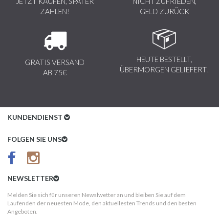
JETZT KAUFEN, SPÄTER
NICHT ZUFRIEDEN,
ZAHLEN!
GELD ZURÜCK
HEUTE BESTELLT,
GRATIS VERSAND
ÜBERMORGEN GELIEFERT!
AB 75€
KUNDENDIENST
Kundenservice
FOLGEN SIE UNS
AGB
Datenschutz
NEWSLETTER
Impressum
Melden Sie sich für unseren Newslwetter an und bleiben Sie auf dem
Laufenden der neuesten Mode, den aktuellesten Trends und den besten
Kundeninformationen
Angeboten.