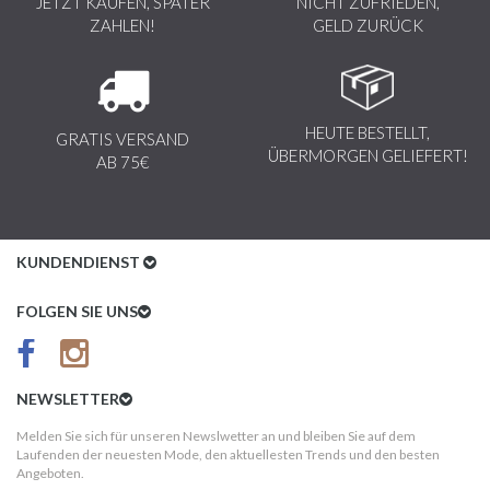
JETZT KAUFEN, SPÄTER
NICHT ZUFRIEDEN,
ZAHLEN!
GELD ZURÜCK
HEUTE BESTELLT,
GRATIS VERSAND
ÜBERMORGEN GELIEFERT!
AB 75€
KUNDENDIENST
Kundenservice
FOLGEN SIE UNS
AGB
Datenschutz
NEWSLETTER
Impressum
Melden Sie sich für unseren Newslwetter an und bleiben Sie auf dem
Laufenden der neuesten Mode, den aktuellesten Trends und den besten
Kundeninformationen
Angeboten.