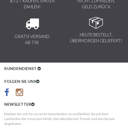
JETZT KAUFEN, SPÄTER
NICHT ZUFRIEDEN,
ZAHLEN!
GELD ZURÜCK
HEUTE BESTELLT,
GRATIS VERSAND
ÜBERMORGEN GELIEFERT!
AB 75€
KUNDENDIENST
Kundenservice
FOLGEN SIE UNS
AGB
Datenschutz
NEWSLETTER
Impressum
Melden Sie sich für unseren Newslwetter an und bleiben Sie auf dem
Laufenden der neuesten Mode, den aktuellesten Trends und den besten
Kundeninformationen
Angeboten.