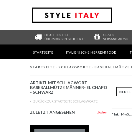
HEUTE BESTELLT
GRATIS
ÜBERMORGEN GELIEFERT!
VERSAND AB 99€
STARTSEITE
ITALIENISCHE HERRENMODE
I
STARTSEITE
/
SCHLAGWORTE
/
BASEBALLMÜTZE 
ARTIKEL MIT SCHLAGWORT
BASEBALLMÜTZE MÄNNER- EL CHAPO
- SCHWARZ
ZURÜCK ZUR STARTSEITE SCHLAGWORTE
ZULETZT ANGESEHEN
Löschen
* Inkl. MwSt. 