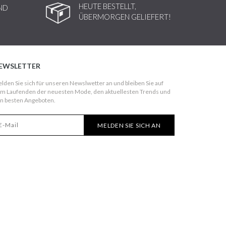
HEUTE BESTELLT,
ND
ÜBERMORGEN GELIEFERT!
EWSLETTER
lden Sie sich für unseren Newslwetter an und bleiben Sie auf
m Laufenden der neuesten Mode, den aktuellesten Trends und
n besten Angeboten.
MELDEN SIE SICH AN