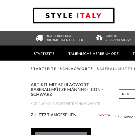
HEUTE BESTELLT
GRATIS
ÜBERMORGEN GELIEFERT!
VERSAND AB 99€
STARTSEITE
ITALIENISCHE HERRENMODE
I
STARTSEITE
/
SCHLAGWORTE
/
BASEBALLMÜTZE 
ARTIKEL MIT SCHLAGWORT
BASEBALLMÜTZE MÄNNER - ICON -
SCHWARZ
ZURÜCK ZUR STARTSEITE SCHLAGWORTE
ZULETZT ANGESEHEN
Löschen
* Inkl. MwSt. 