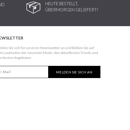
HEUTE BESTELLT,
ND
ÜBERMORGEN GELIEFERT!
EWSLETTER
lden Sie sich für unseren Newslwetter an und bleiben Sie auf
m Laufenden der neuesten Mode, den aktuellesten Trends und
n besten Angeboten.
MELDEN SIE SICH AN