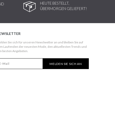
HEUTE BESTELLT,
ND
ÜBERMORGEN GELIEFERT!
EWSLETTER
lden Sie sich für unseren Newslwetter an und bleiben Sie auf
m Laufenden der neuesten Mode, den aktuellesten Trends und
n besten Angeboten.
MELDEN SIE SICH AN