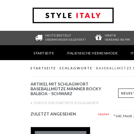
HEUTE BESTELLT
GRATIS
ÜBERMORGEN GELIEFERT!
VERSAND AB 99€
STARTSEITE
ITALIENISCHE HERRENMODE
I
STARTSEITE
/
SCHLAGWORTE
/
BASEBALLMÜTZE 
ARTIKEL MIT SCHLAGWORT
BASEBALLMÜTZE MÄNNER ROCKY
BALBOA - SCHWARZ
ZURÜCK ZUR STARTSEITE SCHLAGWORTE
ZULETZT ANGESEHEN
Löschen
* Inkl. MwSt. 