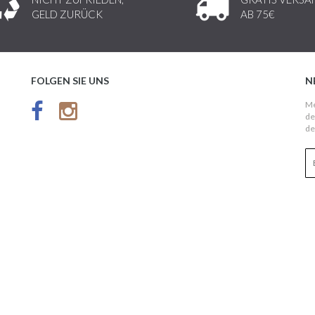
GELD ZURÜCK
AB 75€
FOLGEN SIE UNS
N
Me
de
de