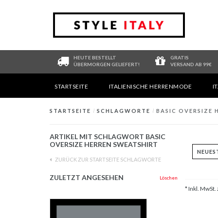
HEUTE BESTELLT
GRATIS
ÜBERMORGEN GELIEFERT!
VERSAND AB 99€
STARTSEITE
ITALIENISCHE HERRENMODE
I
STARTSEITE
/
SCHLAGWORTE
/
BASIC OVERSIZE 
ARTIKEL MIT SCHLAGWORT BASIC
OVERSIZE HERREN SWEATSHIRT
ZURÜCK ZUR STARTSEITE SCHLAGWORTE
ZULETZT ANGESEHEN
Löschen
* Inkl. MwSt. 