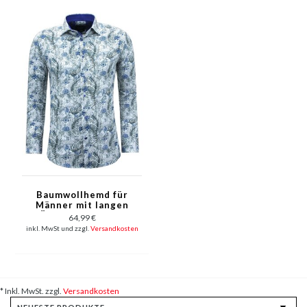
Baumwollhemd für
Männer mit langen
Ärmeln und Print
64,99 €
Druck - 3138 - Weiß
inkl. MwSt und zzgl.
Versandkosten
* Inkl. MwSt. zzgl.
Versandkosten