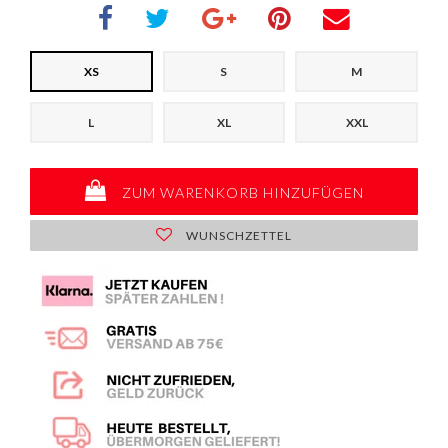
XS
S
M
L
XL
XXL
ZUM WARENKORB HINZUFÜGEN
WUNSCHZETTEL