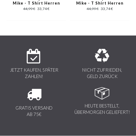
Mike - T Shirt Herren
Mike - T Shirt Herren
- Weiß
- Schwarz
Italien gefertigt werden.
44,99 €
33,74 €
44,99 €
33,74 €
JETZT KAUFEN, SPÄTER
NICHT ZUFRIEDEN,
ZAHLEN!
GELD ZURÜCK
HEUTE BESTELLT,
GRATIS VERSAND
ÜBERMORGEN GELIEFERT!
AB 75€