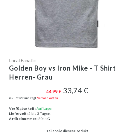
Local Fanatic
Golden Boy vs Iron Mike - T Shirt
Herren- Grau
33,74 €
44,99 €
inkl. MwSt und zzgl.
Versandkosten
Verfügbarkeit:
Auf Lager
Lieferzeit:
2 bis 3 Tagen.
Artikelnummer:
2011G
Teilen Sie dieses Produkt