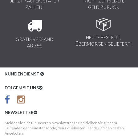
JETZT KAUFEN, SPÄTER
NICHT ZUFRIEDEN,
ZAHLEN!
GELD ZURÜCK
HEUTE BESTELLT,
GRATIS VERSAND
ÜBERMORGEN GELIEFERT!
AB 75€
KUNDENDIENST
Kundenservice
FOLGEN SIE UNS
AGB
Datenschutz
NEWSLETTER
Impressum
Melden Sie sich für unseren Newslwetter an und bleiben Sie auf dem
Laufenden der neuesten Mode, den aktuellesten Trends und den besten
Kundeninformationen
Angeboten.