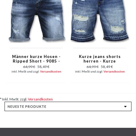
Männer kurze Hosen -
Kurze jeans shorts
Ripped Short - 9085 -
herren - Kurze
Blau
jeanshosen für
64,99 €
58,49 €
64,99 €
58,49 €
männer -J-965 - Blau
inkl. MwSt und zzgl.
Versandkosten
inkl. MwSt und zzgl.
Versandkosten
* Inkl. MwSt. zzgl.
Versandkosten