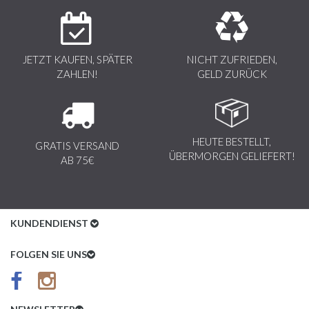
JETZT KAUFEN, SPÄTER
NICHT ZUFRIEDEN,
ZAHLEN!
GELD ZURÜCK
HEUTE BESTELLT,
GRATIS VERSAND
ÜBERMORGEN GELIEFERT!
AB 75€
KUNDENDIENST
Kundenservice
FOLGEN SIE UNS
AGB
Datenschutz