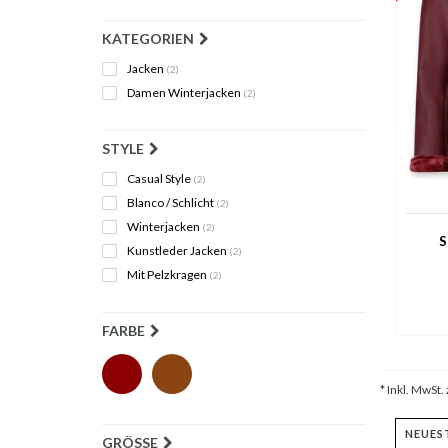
KATEGORIEN
Jacken
(2)
Damen Winterjacken
(2)
STYLE
Casual Style
(2)
Blanco / Schlicht
(2)
Winterjacken
(2)
S
Kunstleder Jacken
(2)
Mit Pelzkragen
(2)
FARBE
* Inkl. MwSt. 
GRÖSSE