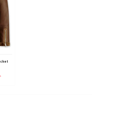
acket
n