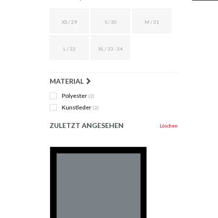
XS / 29
S / 30
M / 31
L / 32
XL / 33 - 34
MATERIAL
Polyester
(2)
Kunstleder
(2)
ZULETZT ANGESEHEN
Löschen