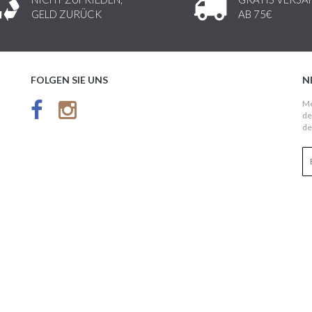
GELD ZURÜCK
AB 75€
FOLGEN SIE UNS
N
Me
de
de