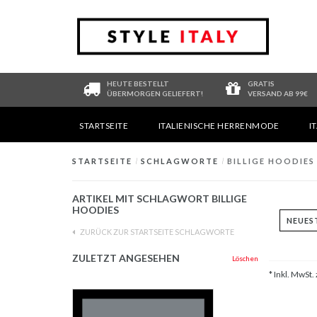
HEUTE BESTELLT
GRATIS
ÜBERMORGEN GELIEFERT!
VERSAND AB 99€
STARTSEITE
ITALIENISCHE HERRENMODE
I
STARTSEITE
/
SCHLAGWORTE
/
BILLIGE HOODIES
ARTIKEL MIT SCHLAGWORT BILLIGE
HOODIES
ZURÜCK ZUR STARTSEITE SCHLAGWORTE
ZULETZT ANGESEHEN
Löschen
* Inkl. MwSt. 