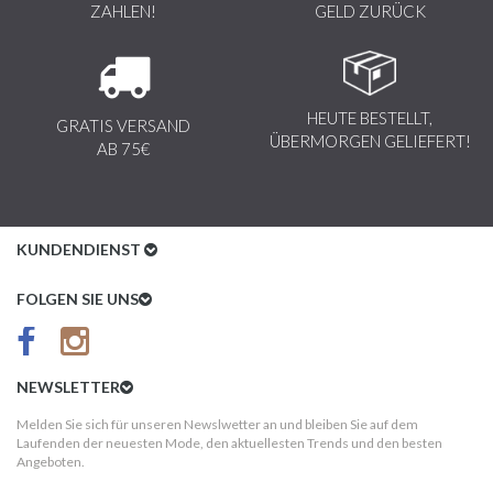
ZAHLEN!
GELD ZURÜCK
HEUTE BESTELLT,
GRATIS VERSAND
ÜBERMORGEN GELIEFERT!
AB 75€
KUNDENDIENST
Kundenservice
FOLGEN SIE UNS
AGB
Datenschutz
NEWSLETTER
Impressum
Melden Sie sich für unseren Newslwetter an und bleiben Sie auf dem
Laufenden der neuesten Mode, den aktuellesten Trends und den besten
Kundeninformationen
Angeboten.
Versandkosten