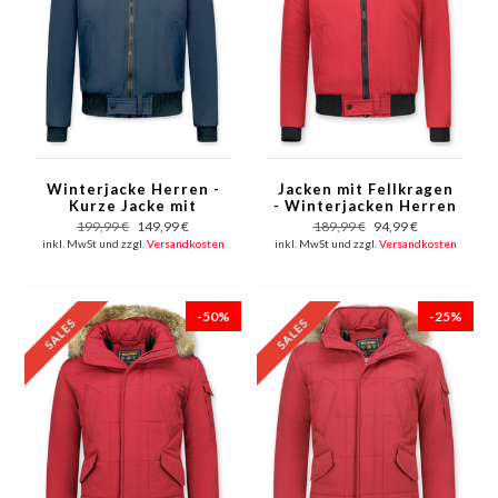
Winterjacke Herren -
Jacken mit Fellkragen
Kurze Jacke mit
- Winterjacken Herren
Fellkragen - Großer
Kurze - Große
199,99 €
149,99 €
189,99 €
94,99 €
Pelzkragen - Blau
Pelzkragen - Rot
inkl. MwSt und zzgl.
Versandkosten
inkl. MwSt und zzgl.
Versandkosten
-50%
-25%