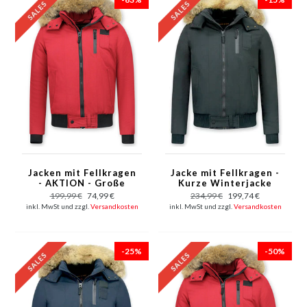
Jacken mit Fellkragen
Jacke mit Fellkragen -
- AKTION - Große
Kurze Winterjacke
Pelzkragen XXL - Rot
Herren - Großer
199,99 €
74,99 €
234,99 €
199,74 €
Pelzkragen - Schwarz
inkl. MwSt und zzgl.
Versandkosten
inkl. MwSt und zzgl.
Versandkosten
-25%
-50%