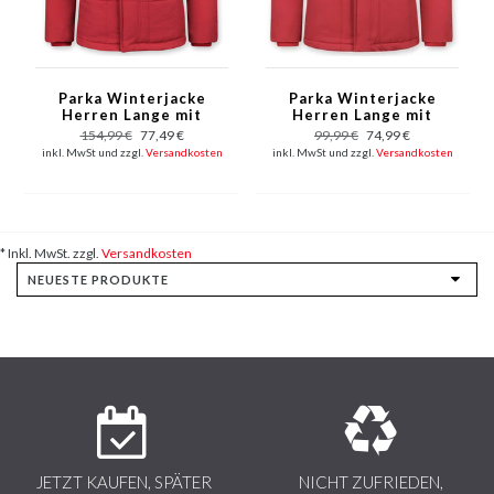
Parka Winterjacke
Parka Winterjacke
Herren Lange mit
Herren Lange mit
Fellkragen - Parka
Fellkragen - Parka
154,99 €
77,49 €
99,99 €
74,99 €
Karo - Rot
Karo - Rot
inkl. MwSt und zzgl.
Versandkosten
inkl. MwSt und zzgl.
Versandkosten
* Inkl. MwSt. zzgl.
Versandkosten
JETZT KAUFEN, SPÄTER
NICHT ZUFRIEDEN,