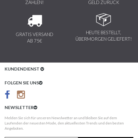
ZAHLEN!
GELD ZURÜCK
HEUTE BESTELLT,
GRATIS VERSAND
ÜBERMORGEN GELIEFERT!
AB 75€
KUNDENDIENST
Kundenservice
FOLGEN SIE UNS
AGB
Datenschutz
NEWSLETTER
Impressum
Melden Sie sich für unseren Newslwetter an und bleiben Sie auf dem
Laufenden der neuesten Mode, den aktuellesten Trends und den besten
Kundeninformationen
Angeboten.
Versandkosten