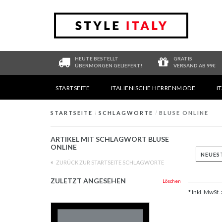
HEUTE BESTELLT
GRATIS
ÜBERMORGEN GELIEFERT!
VERSAND AB 99€
STARTSEITE
ITALIENISCHE HERRENMODE
I
STARTSEITE
/
SCHLAGWORTE
/
BLUSE ONLINE
ARTIKEL MIT SCHLAGWORT BLUSE
ONLINE
ZURÜCK ZUR STARTSEITE SCHLAGWORTE
ZULETZT ANGESEHEN
Löschen
* Inkl. MwSt. 