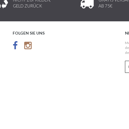
GELD ZURÜCK
AB 75€
FOLGEN SIE UNS
N
Me
de
de