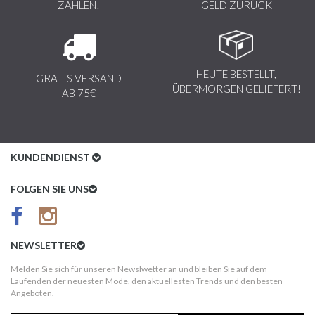
ZAHLEN!
GELD ZURÜCK
HEUTE BESTELLT,
GRATIS VERSAND
ÜBERMORGEN GELIEFERT!
AB 75€
KUNDENDIENST
Kundenservice
FOLGEN SIE UNS
AGB
Datenschutz
NEWSLETTER
Impressum
Melden Sie sich für unseren Newslwetter an und bleiben Sie auf dem
Laufenden der neuesten Mode, den aktuellesten Trends und den besten
Kundeninformationen
Angeboten.
Versandkosten