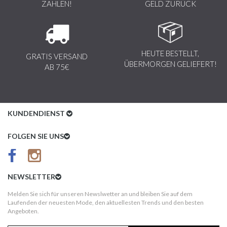
ZAHLEN!
GELD ZURÜCK
HEUTE BESTELLT,
GRATIS VERSAND
ÜBERMORGEN GELIEFERT!
AB 75€
KUNDENDIENST
Kundenservice
FOLGEN SIE UNS
AGB
Datenschutz
NEWSLETTER
Impressum
Melden Sie sich für unseren Newslwetter an und bleiben Sie auf dem
Laufenden der neuesten Mode, den aktuellesten Trends und den besten
Kundeninformationen
Angeboten.
Versandkosten