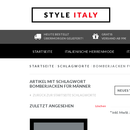
HEUTE BESTELLT
GRATIS
ÜBERMORGEN GELIEFERT!
VERSAND AB 99€
STARTSEITE
ITALIENISCHE HERRENMODE
I
STARTSEITE
/
SCHLAGWORTE
/
BOMBERJACKEN F
ARTIKEL MIT SCHLAGWORT
BOMBERJACKEN FÜR MÄNNER
ZURÜCK ZUR STARTSEITE SCHLAGWORTE
ZULETZT ANGESEHEN
Löschen
* Inkl. MwSt. 