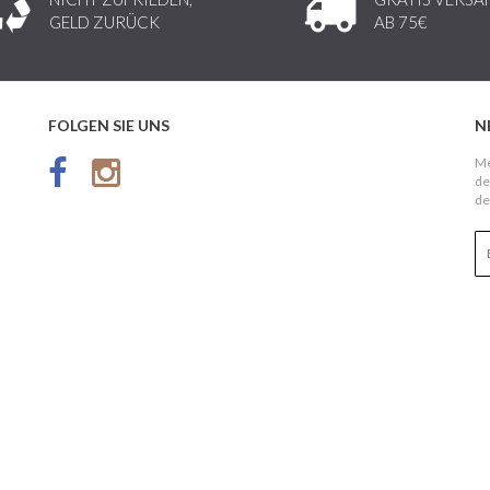
GELD ZURÜCK
AB 75€
FOLGEN SIE UNS
N
Me
de
de