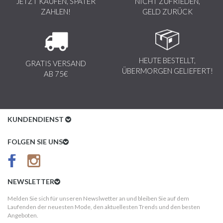
JETZT KAUFEN, SPÄTER
NICHT ZUFRIEDEN,
ZAHLEN!
GELD ZURÜCK
HEUTE BESTELLT,
GRATIS VERSAND
ÜBERMORGEN GELIEFERT!
AB 75€
KUNDENDIENST
Kundenservice
FOLGEN SIE UNS
AGB
Datenschutz
NEWSLETTER
Impressum
Melden Sie sich für unseren Newslwetter an und bleiben Sie auf dem
Laufenden der neuesten Mode, den aktuellesten Trends und den besten
Kundeninformationen
Angeboten.