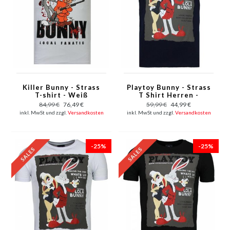
Killer Bunny - Strass
Playtoy Bunny - Strass
T-shirt - Weiß
T Shirt Herren -
Marine Blau
84,99 €
76,49 €
59,99 €
44,99 €
inkl. MwSt und zzgl.
Versandkosten
inkl. MwSt und zzgl.
Versandkosten
-25%
-25%