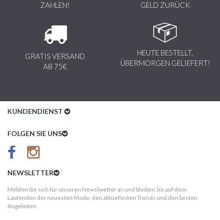
ZAHLEN!
GELD ZURÜCK
HEUTE BESTELLT,
GRATIS VERSAND
ÜBERMORGEN GELIEFERT!
AB 75€
KUNDENDIENST
Kundenservice
FOLGEN SIE UNS
AGB
Datenschutz
NEWSLETTER
Impressum
Melden Sie sich für unseren Newslwetter an und bleiben Sie auf dem
Laufenden der neuesten Mode, den aktuellesten Trends und den besten
Kundeninformationen
Angeboten.
Versandkosten