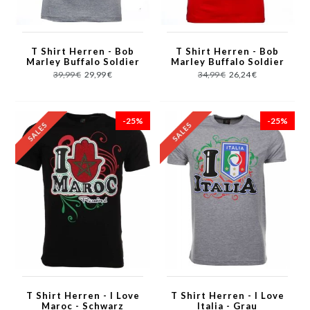
T Shirt Herren - Bob
T Shirt Herren - Bob
Marley Buffalo Soldier
Marley Buffalo Soldier
Print - Grau
Print - Rot
39,99 €
29,99 €
34,99 €
26,24 €
-25%
-25%
T Shirt Herren - I Love
T Shirt Herren - I Love
Maroc - Schwarz
Italia - Grau