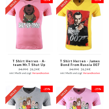
T Shirt Herren - A-
T Shirt Herren - James
team Mr.T Shut Up
Bond From Russia 007
Fool Print - Rosa
Print - Gelb
34,99 €
26,24 €
34,99 €
26,24 €
inkl. MwSt und zzgl.
Versandkosten
inkl. MwSt und zzgl.
Versandkosten
-25%
-25%