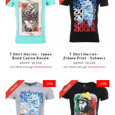
T Shirt Herren - James
T Shirt Herren -
Bond Casino Royale
Zidane Print - Schwarz
Print - Grun
34,99 €
26,24 €
34,99 €
26,24 €
inkl. MwSt und zzgl.
Versandkosten
inkl. MwSt und zzgl.
Versandkosten
-25%
-25%