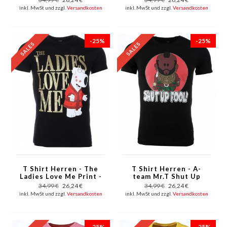
inkl. MwSt und zzgl.
Versandkosten
inkl. MwSt und zzgl.
Versandkosten
-25%
-25%
T Shirt Herren - The
T Shirt Herren - A-
Ladies Love Me Print -
team Mr.T Shut Up
Schwarz
Fool Print - Schwarz
34,99 €
26,24 €
34,99 €
26,24 €
inkl. MwSt und zzgl.
Versandkosten
inkl. MwSt und zzgl.
Versandkosten
-25%
-25%