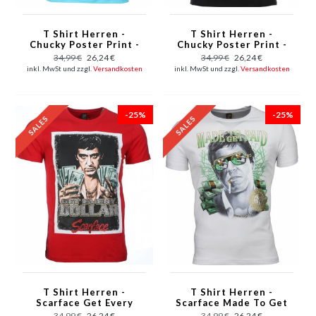
T Shirt Herren -
T Shirt Herren -
Chucky Poster Print -
Chucky Poster Print -
Blau
Schwarz
34,99 €
26,24 €
34,99 €
26,24 €
inkl. MwSt und zzgl.
Versandkosten
inkl. MwSt und zzgl.
Versandkosten
-25%
-25%
T Shirt Herren -
T Shirt Herren -
Scarface Get Every
Scarface Made To Get
Dollar Print - Rot
Paid Print - Weiß
34,99 €
26,24 €
34,99 €
26,24 €