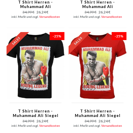
T Shirt Herren -
T Shirt Herren -
Muhammad Ali
Muhammad Ali
Glänzend Print - Rot
Glänzend Print - Grau
34,99 €
26,24 €
34,99 €
26,24 €
inkl. MwSt und zzgl.
Versandkosten
inkl. MwSt und zzgl.
Versandkosten
-25%
-25%
T Shirt Herren -
T Shirt Herren -
Muhammad Ali Siegel
Muhammad Ali Siegel
Print - Schwarz
Print - Rot
34,99 €
26,24 €
34,99 €
26,24 €
inkl. MwSt und zzgl.
Versandkosten
inkl. MwSt und zzgl.
Versandkosten