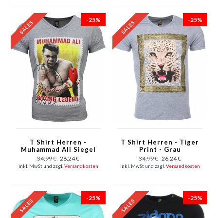
-25%
-25%
T Shirt Herren -
T Shirt Herren - Tiger
Muhammad Ali Siegel
Print - Grau
Print - Grau
34,99 €
26,24 €
34,99 €
26,24 €
inkl. MwSt und zzgl.
Versandkosten
inkl. MwSt und zzgl.
Versandkosten
-25%
-25%