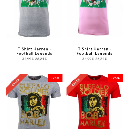
T Shirt Herren -
T Shirt Herren -
Football Legends
Football Legends
Print - Grau
Print - Rosa
34,99 €
26,24 €
34,99 €
26,24 €
-25%
-25%