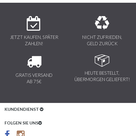
JETZT KAUFEN, SPÄTER
NICHT ZUFRIEDEN,
ZAHLEN!
GELD ZURÜCK
HEUTE BESTELLT,
GRATIS VERSAND
ÜBERMORGEN GELIEFERT!
AB 75€
KUNDENDIENST
Kundenservice
FOLGEN SIE UNS
AGB