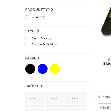
PRODUKTTYP
Schuhe
(2)
STYLE
Casual Style
(2)
Blanco / Schlicht
(2)
FARBE
H
Blac
GRÖSSE
* Inkl. MwSt. 
Schuh: 40
Schuh: 41
Schuh: 42