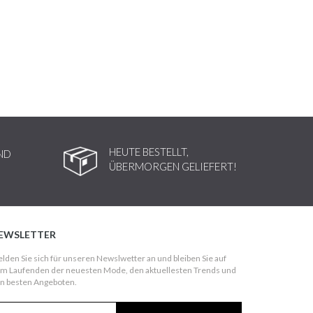
HEUTE BESTELLT,
ND
ÜBERMORGEN GELIEFERT!
EWSLETTER
lden Sie sich für unseren Newslwetter an und bleiben Sie auf
m Laufenden der neuesten Mode, den aktuellesten Trends und
n besten Angeboten.