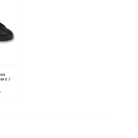
mus
arz /
n