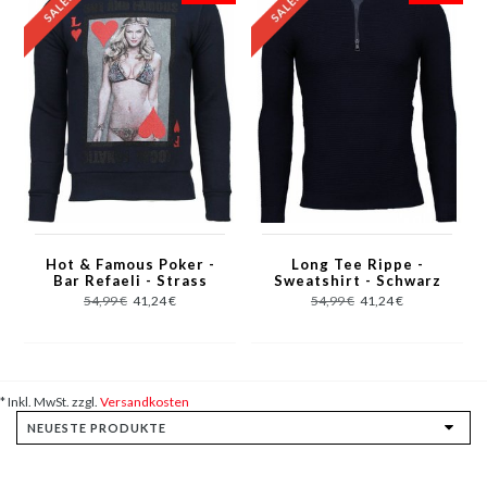
Hot & Famous Poker -
Long Tee Rippe -
Bar Refaeli - Strass
Sweatshirt - Schwarz
Sweatshirt - Marine
54,99 €
41,24 €
54,99 €
41,24 €
* Inkl. MwSt. zzgl.
Versandkosten