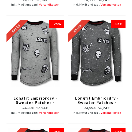
inkl. MwSt und zzgl.
Versandkosten
inkl. MwSt und zzgl.
Versandkosten
-25%
-25%
Longfit Embriordry -
Longfit Embriordry -
Sweater Patches -
Sweater Patches -
Rockstar - Grau
Rockstar - Anthrazit
74,99 €
56,24 €
74,99 €
56,24 €
inkl. MwSt und zzgl.
Versandkosten
inkl. MwSt und zzgl.
Versandkosten
-25%
-25%