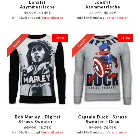
Longfit
Longfit
Asymmetrische
Asymmetrische
Stickerei - T-Shirt
Stickerei - T-Shirt
44,99 €
40,49 €
44,99 €
40,49 €
Patches - US Army -
Aufnäher - US Army -
inkl. MwSt und zzgl.
Versandkosten
inkl. MwSt und zzgl.
Versandkosten
Grün
Pink
-25%
-10%
Bob Marley - Digital
Captain Duck - Strass
Strass Sweater -
Sweater - Grau
Schwarz
64,99 €
48,74 €
84,99 €
76,49 €
inkl. MwSt und zzgl.
Versandkosten
inkl. MwSt und zzgl.
Versandkosten