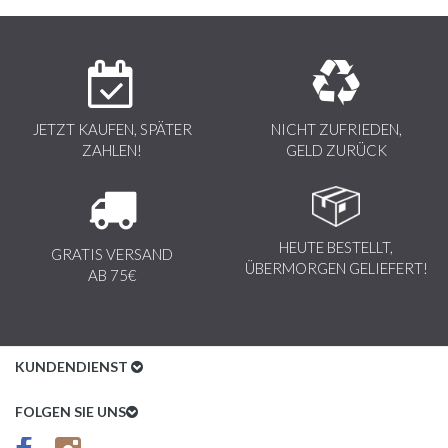
JETZT KAUFEN, SPÄTER
NICHT ZUFRIEDEN,
ZAHLEN!
GELD ZURÜCK
HEUTE BESTELLT,
GRATIS VERSAND
ÜBERMORGEN GELIEFERT!
AB 75€
KUNDENDIENST
Kundenservice
FOLGEN SIE UNS
AGB