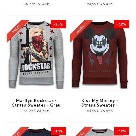
84,99 €
76,49 €
84,99 €
76,49 €
-25%
-10%
Marilyn Rockstar -
Kiss My Mickey -
Strass Sweater - Grau
Strass Sweater -
Bordeaux
84,99 €
63,74 €
84,99 €
76,49 €
-10%
-10%