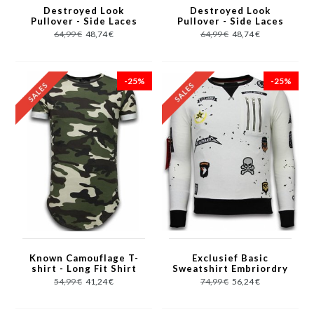
Destroyed Look
Destroyed Look
Pullover - Side Laces
Pullover - Side Laces
Long Fit Sweatshirt -
Long Fit Sweatshirt -
64,99 €
48,74 €
64,99 €
48,74 €
Rot
Schwarz
-25%
-25%
Known Camouflage T-
Exclusief Basic
shirt - Long Fit Shirt
Sweatshirt Embriordry
Army - Grün
- Sweatshirt Herren
54,99 €
41,24 €
74,99 €
56,24 €
Patches - Weiß