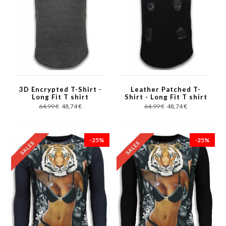
3D Encrypted T-Shirt -
Leather Patched T-
Long Fit T shirt
Shirt - Long Fit T shirt
Herren Zipped - Grau
Herren Flare Effect
64,99 €
48,74 €
64,99 €
48,74 €
Dual Colored -
Schwarz
-25%
-25%