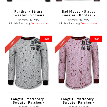
Panther - Strass
Bad Mouse - Strass
Sweater - Schwarz
Sweater - Bordeaux
84,99 €
63,74 €
84,99 €
63,74 €
inkl. MwSt und zzgl.
Versandkosten
inkl. MwSt und zzgl.
Versandkosten
-25%
-25%
Longfit Embriordry -
Longfit Embriordry -
Sweater Patches -
Sweater Patches -
Guerrilla - Grau
Guerrilla - Rot
74,99 €
56,24 €
74,99 €
56,24 €