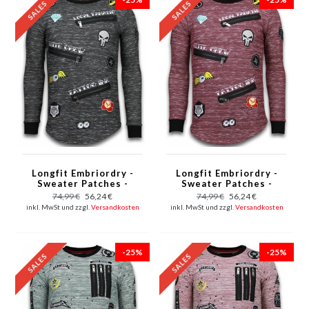
Longfit Embriordry -
Longfit Embriordry -
Sweater Patches -
Sweater Patches -
Elite Crew - Grau
Elite Crew - Bordeaux
74,99 €
56,24 €
74,99 €
56,24 €
inkl. MwSt und zzgl.
Versandkosten
inkl. MwSt und zzgl.
Versandkosten
-25%
-25%