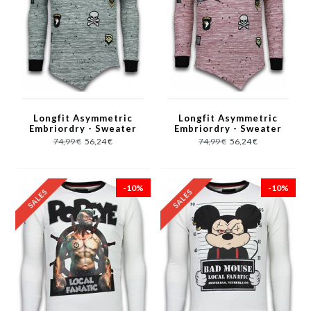
Longfit Asymmetric
Longfit Asymmetric
Embriordry - Sweater
Embriordry - Sweater
Patches - US Army -
Patches - US Army -
74,99 €
56,24 €
74,99 €
56,24 €
Grün
Rosa
-10%
-10%