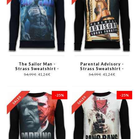
The Sailor Man -
Parental Advisory -
Strass Sweatshirt -
Strass Sweatshirt -
Schwarz
Schwarz
54,99 €
41,24 €
54,99 €
41,24 €
-25%
-25%