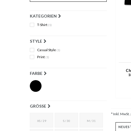
KATEGORIEN
T-Shirt
(1)
STYLE
Casual Style
(1)
Print
(1)
Ch
FARBE
H
GRÖSSE
* Inkl. MwSt. 
XS / 29
S / 30
M / 31