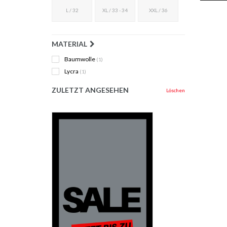
L / 32
XL / 33 - 34
XXL / 36
MATERIAL
Baumwolle
(1)
Lycra
(1)
ZULETZT ANGESEHEN
Löschen