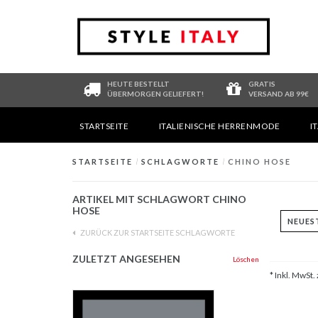
HEUTE BESTELLT
GRATIS
ÜBERMORGEN GELIEFERT!
VERSAND AB 99€
STARTSEITE
ITALIENISCHE HERRENMODE
I
STARTSEITE
/
SCHLAGWORTE
/
CHINO HOSE
ARTIKEL MIT SCHLAGWORT CHINO
HOSE
ZURÜCK ZUR STARTSEITE SCHLAGWORTE
ZULETZT ANGESEHEN
Löschen
* Inkl. MwSt. 