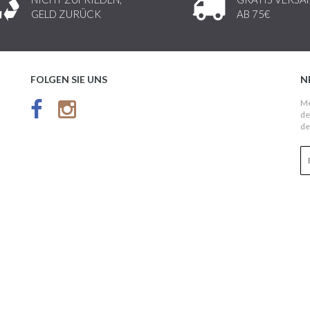
GELD ZURÜCK
AB 75€
FOLGEN SIE UNS
N
Me
de
de