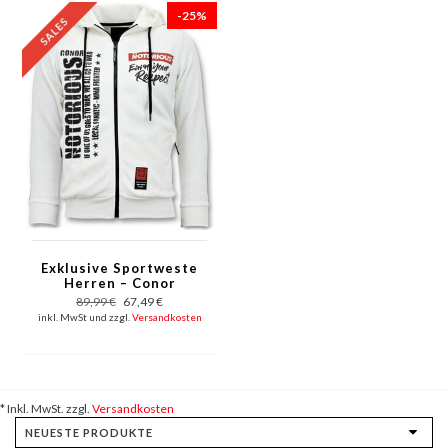
-25%
Exklusive Sportweste
Herren – Conor
Notorious
89,99 €
67,49 €
Trainingsweste –
inkl. MwSt und zzgl.
Versandkosten
Weiß
* Inkl. MwSt. zzgl.
Versandkosten