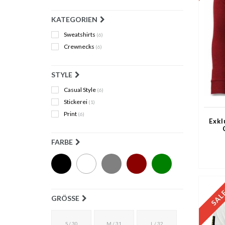
KATEGORIEN
Sweatshirts
(6)
Crewnecks
(6)
STYLE
Casual Style
(6)
Stickerei
(1)
Print
(6)
Exkl
FARBE
GRÖSSE
S / 30
M / 31
L / 32