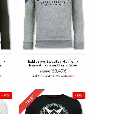
n -
Exklusive Sweater Herren -
n
Nasa American Flag - Grau
58,49 €
64,99 €
n
inkl. MwSt und zzgl.
Versandkosten
-10%
-25%