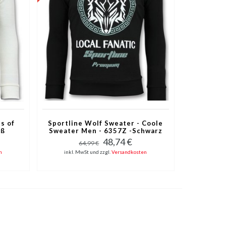
s of
Sportline Wolf Sweater - Coole
iß
Sweater Men - 6357Z -Schwarz
48,74 €
64,99 €
n
inkl. MwSt und zzgl.
Versandkosten