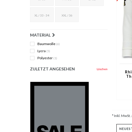
XL / 33 - 34
XXL / 36
MATERIAL
Baumwolle
(6)
Lycra
(5)
Polyester
(1)
ZULETZT ANGESEHEN
Löschen
Rhi
Th
* Inkl. MwSt. 