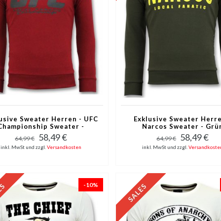
usive Sweater Herren - UFC
Exklusive Sweater Herre
Championship Sweater -
Narcos Sweater - Grü
Bordeaux
58,49 €
58,49 €
64,99 €
64,99 €
inkl. MwSt und zzgl.
Versandkosten
inkl. MwSt und zzgl.
Versandkoste
-10%