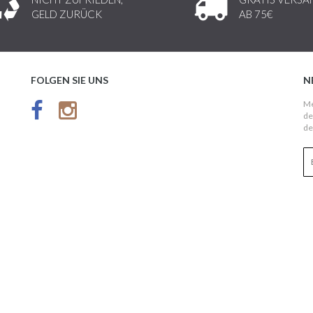
GELD ZURÜCK
AB 75€
FOLGEN SIE UNS
N
Me
de
de