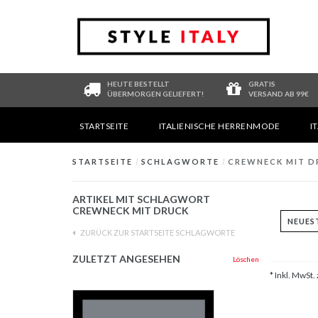
HEUTE BESTELLT
GRATIS
ÜBERMORGEN GELIEFERT!
VERSAND AB 99€
STARTSEITE
ITALIENISCHE HERRENMODE
I
STARTSEITE
/
SCHLAGWORTE
/
CREWNECK MIT D
ARTIKEL MIT SCHLAGWORT
CREWNECK MIT DRUCK
ZURÜCK ZUR STARTSEITE SCHLAGWORTE
ZULETZT ANGESEHEN
Löschen
* Inkl. MwSt. 