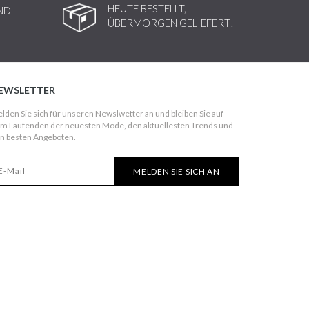
HEUTE BESTELLT,
ND
ÜBERMORGEN GELIEFERT!
EWSLETTER
lden Sie sich für unseren Newslwetter an und bleiben Sie auf
m Laufenden der neuesten Mode, den aktuellesten Trends und
n besten Angeboten.
MELDEN SIE SICH AN