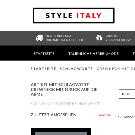
HEUTE BESTELLT
GRATIS
ÜBERMORGEN GELIEFERT!
VERSAND AB 99€
STARTSEITE
ITALIENISCHE HERRENMODE
I
STARTSEITE
/
SCHLAGWORTE
/
CREWNECK MIT D
ARTIKEL MIT SCHLAGWORT
CREWNECK MIT DRUCK AUF DIE
ARME
ZURÜCK ZUR STARTSEITE SCHLAGWORTE
ZULETZT ANGESEHEN
Löschen
* Inkl. MwSt. 