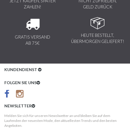
JETZT KAUFEN, SPÄTER
NICHT ZUFRIEDEN,
ZAHLEN!
GELD ZURÜCK
HEUTE BESTELLT,
GRATIS VERSAND
ÜBERMORGEN GELIEFERT!
AB 75€
KUNDENDIENST
Kundenservice
FOLGEN SIE UNS
AGB
Datenschutz
NEWSLETTER
Impressum
Melden Sie sich für unseren Newslwetter an und bleiben Sie auf dem
Laufenden der neuesten Mode, den aktuellesten Trends und den besten
Kundeninformationen
Angeboten.