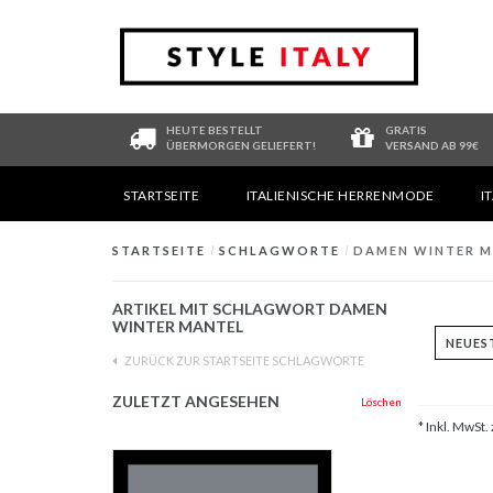
HEUTE BESTELLT
GRATIS
ÜBERMORGEN GELIEFERT!
VERSAND AB 99€
STARTSEITE
ITALIENISCHE HERRENMODE
I
STARTSEITE
/
SCHLAGWORTE
/
DAMEN WINTER 
ARTIKEL MIT SCHLAGWORT DAMEN
WINTER MANTEL
ZURÜCK ZUR STARTSEITE SCHLAGWORTE
ZULETZT ANGESEHEN
Löschen
* Inkl. MwSt. 