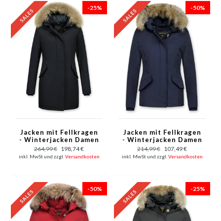
-25%
-50%
Jacken mit Fellkragen
Jacken mit Fellkragen
- Winterjacken Damen
- Winterjacken Damen
Lang - Großer
Kurze - Große
264,99 €
198,74 €
214,99 €
107,49 €
Pelzkragen - Schwarz
Pelzkragen - Wooly -
inkl. MwSt und zzgl.
Versandkosten
inkl. MwSt und zzgl.
Versandkosten
Blau
-50%
-25%