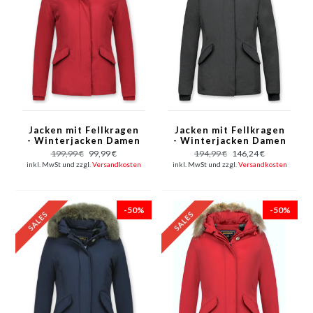
Jacken mit Fellkragen
Jacken mit Fellkragen
- Winterjacken Damen
- Winterjacken Damen
Kurze - Große
Kurze - Kleine
199,99 €
99,99 €
194,99 €
146,24 €
Pelzkragen - Wooly -
Pelzkragen - Wooly -
inkl. MwSt und zzgl.
Versandkosten
inkl. MwSt und zzgl.
Versandkosten
Rot
Schwarz
-50%
-50%