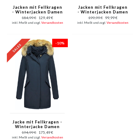
Jacken mit Fellkragen
Jacken mit Fellkragen
- Winterjacken Damen
- Winterjacken Damen
Lange - Parka Wooly -
Lange - Parka Wooly -
184,99 €
129,49 €
199,99 €
99,99 €
Paspeltasche - Blau
Paspeltasche - Rot
inkl. MwSt und zzgl.
Versandkosten
inkl. MwSt und zzgl.
Versandkosten
-10%
Jacke mit Fellkragen -
Winterjacke Damen
Lang - Parka - Blau
194,99 €
175,49 €
inkl. MwSt und zzgl.
Versandkosten