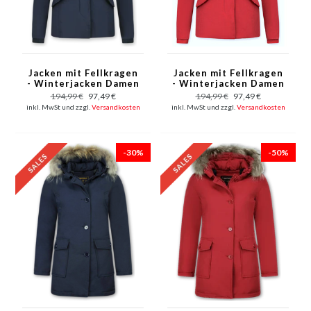
Jacken mit Fellkragen
Jacken mit Fellkragen
- Winterjacken Damen
- Winterjacken Damen
Kurze - Kleine
Kurze - Kleine
194,99 €
97,49 €
194,99 €
97,49 €
Pelzkragen - Wooly -
Pelzkragen - Wooly -
inkl. MwSt und zzgl.
Versandkosten
inkl. MwSt und zzgl.
Versandkosten
Blau
Rot
-30%
-50%