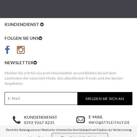
KUNDENDIENST
Kundenservice
FOLGEN SIE UNS
AGB
Datenschutz
NEWSLETTER
Impressum
Melden Sie sich für unseren Newslwetter an und bleiben Sie auf dem
Laufenden der neuesten Mode, den aktuellesten Trends und den besten
Kundeninformationen
Angeboten.
Versandkosten
MELDEN SIE SICH AN
Widerruf
Erst nach Erhalt bezahlen!
Durch die Nutzung unserer Webseite stimmen Sie dem Gebrauch von Cookies zur Verbesserung