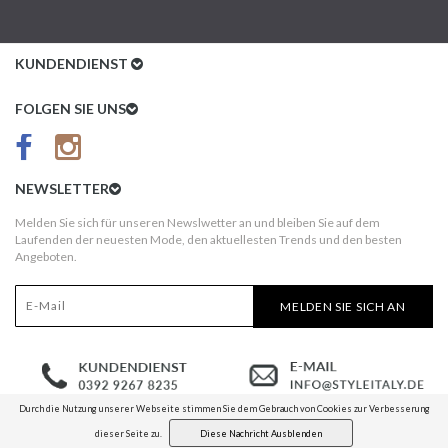
KUNDENDIENST
Kundenservice
FOLGEN SIE UNS
AGB
Datenschutz
NEWSLETTER
Impressum
Melden Sie sich für unseren Newslwetter an und bleiben Sie auf dem
Laufenden der neuesten Mode, den aktuellesten Trends und den besten
Kundeninformationen
Angeboten.
Versandkosten
MELDEN SIE SICH AN
Widerruf
Erst nach Erhalt bezahlen!
Durch die Nutzung unserer Webseite stimmen Sie dem Gebrauch von Cookies zur Verbesserung
dieser Seite zu.
Diese Nachricht Ausblenden
© COPYRIGHT 2026 STYLEITALY.DE ­