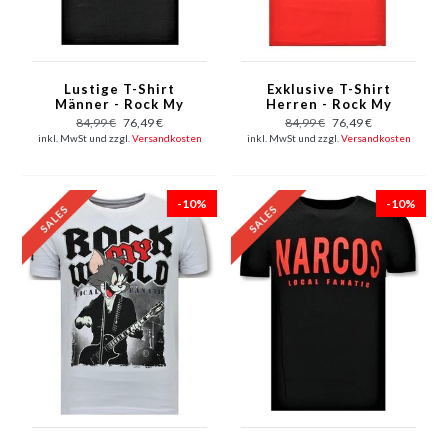
Lustige T-Shirt
Exklusive T-Shirt
Männer - Rock My
Herren - Rock My
World - Schwarz
World - Rot
84,99 €
76,49 €
84,99 €
76,49 €
inkl. MwSt und zzgl.
Versandkosten
inkl. MwSt und zzgl.
Versandkosten
-10%
-10%