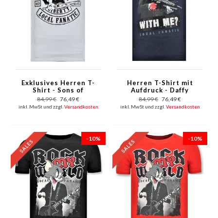
Exklusives Herren T-
Herren T-Shirt mit
Shirt - Sons of
Aufdruck - Daffy
Anarchy MC - Weiß
Montana - Blau
84,99 €
76,49 €
84,99 €
76,49 €
inkl. MwSt und zzgl.
Versandkosten
inkl. MwSt und zzgl.
Versandkosten
-10%
-10%