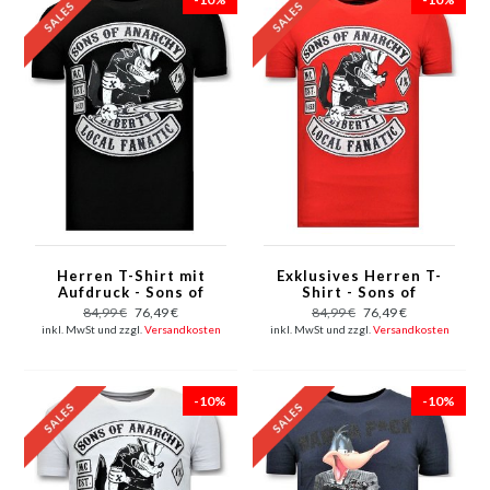
Herren T-Shirt mit
Exklusives Herren T-
Aufdruck - Sons of
Shirt - Sons of
Anarchy MC - Schwarz
Anarchy MC - Rot
84,99 €
76,49 €
84,99 €
76,49 €
inkl. MwSt und zzgl.
Versandkosten
inkl. MwSt und zzgl.
Versandkosten
-10%
-10%