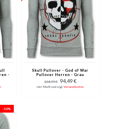
ull
Skull Pullover - God of War
ren -
Pullover Herren - Grau
94,49 €
104,99 €
n
inkl. MwSt und zzgl.
Versandkosten
-10%