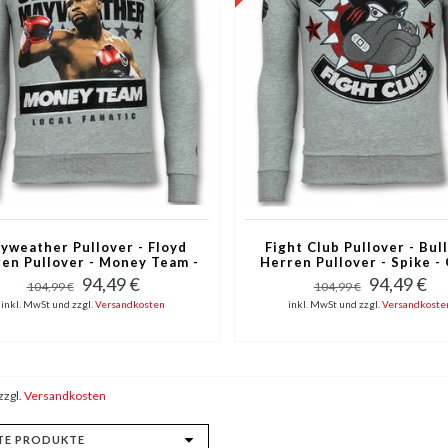
yweather Pullover - Floyd
Fight Club Pullover - Bul
en Pullover - Money Team -
Herren Pullover - Spike -
Grau
94,49 €
94,49 €
104,99 €
104,99 €
inkl. MwSt und zzgl.
Versandkosten
inkl. MwSt und zzgl.
Versandkoste
zzgl.
Versandkosten