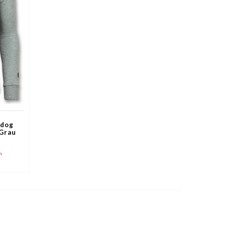
ldog
 Grau
n