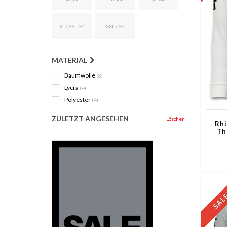
XL / 33 - 34
XXL / 36
MATERIAL
Baumwolle
(8)
Lycra
(4)
Polyester
(4)
ZULETZT ANGESEHEN
Löschen
Rhi
Th