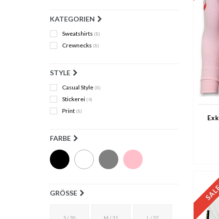
KATEGORIEN
Sweatshirts
(8)
Crewnecks
(8)
STYLE
Casual Style
(8)
Stickerei
(4)
Print
(8)
Exk
FARBE
GRÖSSE
S / 30
M / 31
L / 32