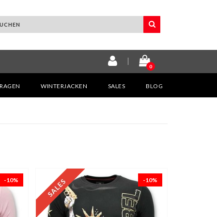
0
KRAGEN
WINTERJACKEN
SALES
BLOG
-10%
-10%