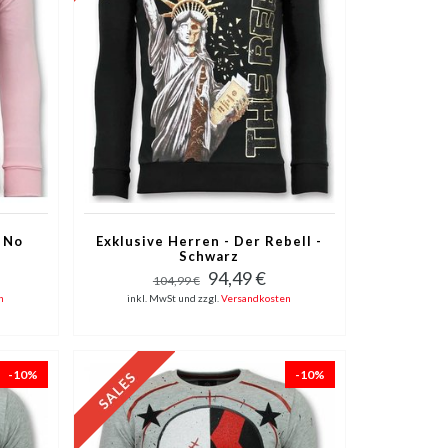
t No
Exklusive Herren - Der Rebell -
Schwarz
94,49 €
104,99 €
n
inkl. MwSt und zzgl.
Versandkosten
-10%
-10%