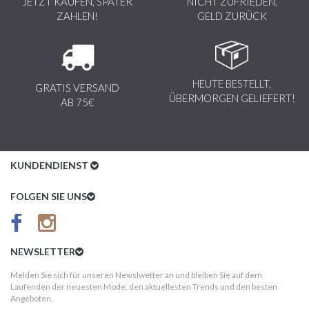
JETZT KAUFEN, SPÄTER
NICHT ZUFRIEDEN,
ZAHLEN!
GELD ZURÜCK
HEUTE BESTELLT,
GRATIS VERSAND
ÜBERMORGEN GELIEFERT!
AB 75€
KUNDENDIENST
Kundenservice
FOLGEN SIE UNS
AGB
Datenschutz
NEWSLETTER
Impressum
Melden Sie sich für unseren Newslwetter an und bleiben Sie auf dem
Laufenden der neuesten Mode, den aktuellesten Trends und den besten
Kundeninformationen
Angeboten.