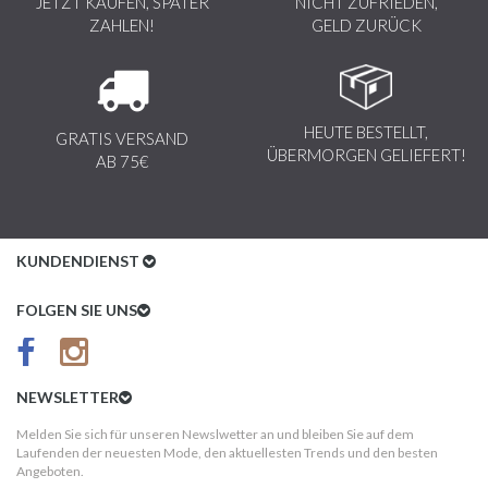
JETZT KAUFEN, SPÄTER
NICHT ZUFRIEDEN,
ZAHLEN!
GELD ZURÜCK
HEUTE BESTELLT,
GRATIS VERSAND
ÜBERMORGEN GELIEFERT!
AB 75€
KUNDENDIENST
Kundenservice
FOLGEN SIE UNS
AGB
Datenschutz
NEWSLETTER
Impressum
Melden Sie sich für unseren Newslwetter an und bleiben Sie auf dem
Laufenden der neuesten Mode, den aktuellesten Trends und den besten
Kundeninformationen
Angeboten.