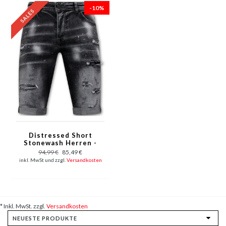
-10%
Distressed Short
Stonewash Herren -
Slim Fit -1087-
94,99 €
85,49 €
Schwarz
inkl. MwSt und zzgl.
Versandkosten
* Inkl. MwSt. zzgl.
Versandkosten