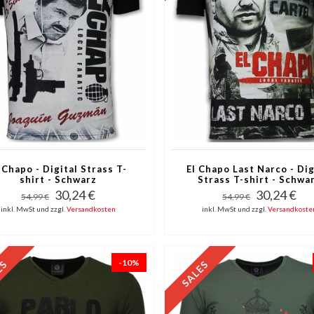
 Chapo - Digital Strass T-
El Chapo Last Narco - Dig
shirt - Schwarz
Strass T-shirt - Schwa
30,24 €
30,24 €
54,99 €
54,99 €
inkl. MwSt und zzgl.
Versandkosten
inkl. MwSt und zzgl.
Versandkoste
-10%