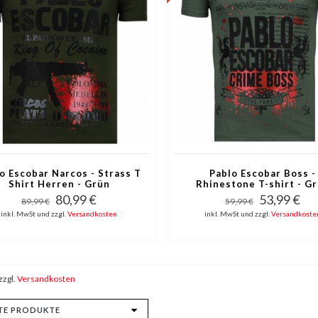
o Escobar Narcos - Strass T
Pablo Escobar Boss -
Shirt Herren - Grün
Rhinestone T-shirt - G
80,99 €
53,99 €
89,99 €
59,99 €
inkl. MwSt und zzgl.
Versandkosten
inkl. MwSt und zzgl.
Versandkoste
zzgl.
Versandkosten