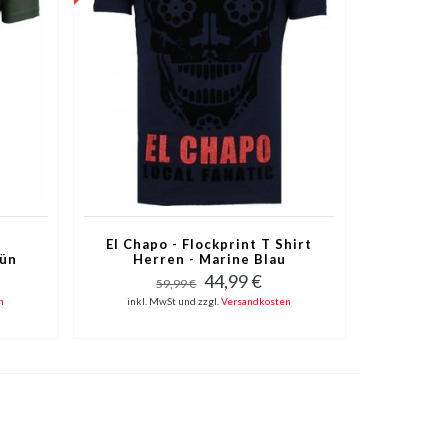
El Chapo - Flockprint T Shirt
rün
Herren - Marine Blau
44,99 €
59,99 €
n
inkl. MwSt und zzgl.
Versandkosten