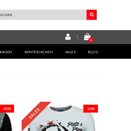
0
KRAGEN
WINTERJACKEN
SALES
BLOG
-45%
-10%