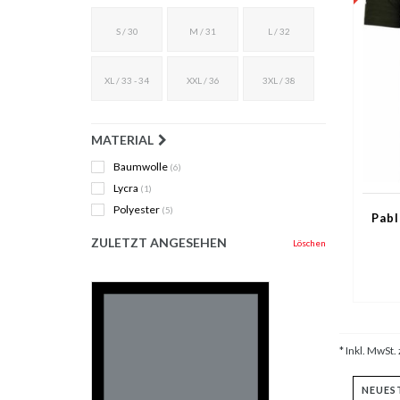
S / 30
M / 31
L / 32
XL / 33 - 34
XXL / 36
3XL / 38
MATERIAL
Baumwolle
(6)
Lycra
(1)
Polyester
(5)
Pabl
ZULETZT ANGESEHEN
Löschen
* Inkl. MwSt. 