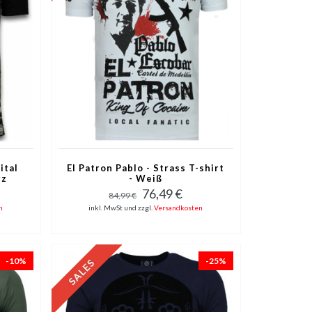
ital
El Patron Pablo - Strass T-shirt
rz
- Weiß
76,49 €
84,99 €
n
inkl. MwSt und zzgl.
Versandkosten
-10%
-25%