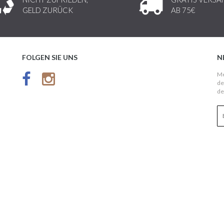
GELD ZURÜCK
AB 75€
FOLGEN SIE UNS
N
Me
de
de