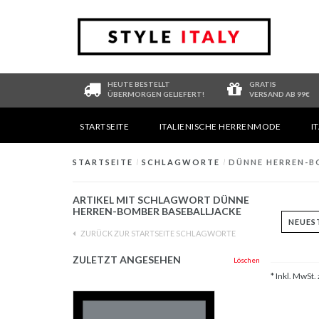
HEUTE BESTELLT
GRATIS
ÜBERMORGEN GELIEFERT!
VERSAND AB 99€
STARTSEITE
ITALIENISCHE HERRENMODE
I
STARTSEITE
/
SCHLAGWORTE
/
DÜNNE HERREN-B
ARTIKEL MIT SCHLAGWORT DÜNNE
HERREN-BOMBER BASEBALLJACKE
ZURÜCK ZUR STARTSEITE SCHLAGWORTE
ZULETZT ANGESEHEN
Löschen
* Inkl. MwSt. 