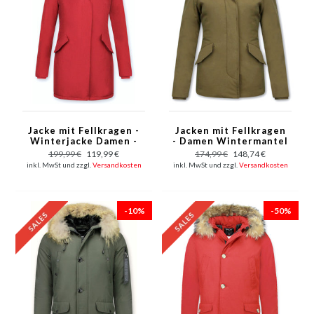
Jacke mit Fellkragen -
Jacken mit Fellkragen
Winterjacke Damen -
- Damen Wintermantel
Parka Taschen - Rot
Wooly Kurz - Kleine
199,99 €
119,99 €
174,99 €
148,74 €
Pelzkragen - Grün
inkl. MwSt und zzgl.
Versandkosten
inkl. MwSt und zzgl.
Versandkosten
-10%
-50%