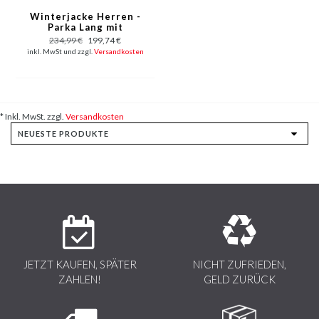
Winterjacke Herren -
Parka Lang mit
Fellkragen - Grün
234,99 €
199,74 €
inkl. MwSt und zzgl.
Versandkosten
* Inkl. MwSt. zzgl.
Versandkosten
JETZT KAUFEN, SPÄTER
NICHT ZUFRIEDEN,
ZAHLEN!
GELD ZURÜCK