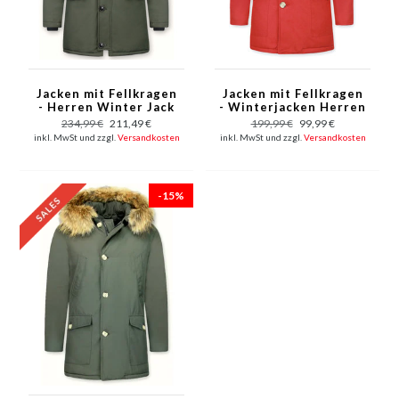
Jacken mit Fellkragen
Jacken mit Fellkragen
- Herren Winter Jack
- Winterjacken Herren
Lang - Große XL
Lange - Große
234,99 €
211,49 €
199,99 €
99,99 €
Pelzkragen - Parka -
Pelzkragen - Parka 4
inkl. MwSt und zzgl.
Versandkosten
inkl. MwSt und zzgl.
Versandkosten
Grün
Tasche Wooly - Rot
-15%