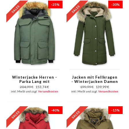
-25%
-30%
Winterjacke Herren -
Jacken mit Fellkragen
Parka Lang mit
- Winterjacken Damen
Fellkragen -
Lange - Parka - Khaki
204,99 €
153,74 €
199,99 €
139,99 €
Expedition Parka -
inkl. MwSt und zzgl.
Versandkosten
inkl. MwSt und zzgl.
Versandkosten
Grün
-40%
-15%