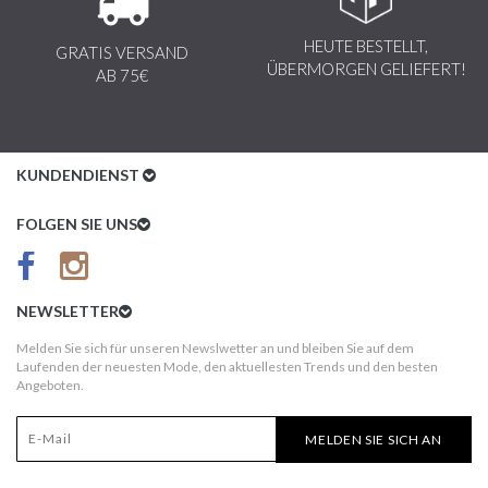
HEUTE BESTELLT,
GRATIS VERSAND
ÜBERMORGEN GELIEFERT!
AB 75€
KUNDENDIENST
Kundenservice
FOLGEN SIE UNS
AGB
Datenschutz
NEWSLETTER
Impressum
Melden Sie sich für unseren Newslwetter an und bleiben Sie auf dem
Laufenden der neuesten Mode, den aktuellesten Trends und den besten
Kundeninformationen
Angeboten.
Versandkosten
MELDEN SIE SICH AN
Widerruf
Erst nach Erhalt bezahlen!