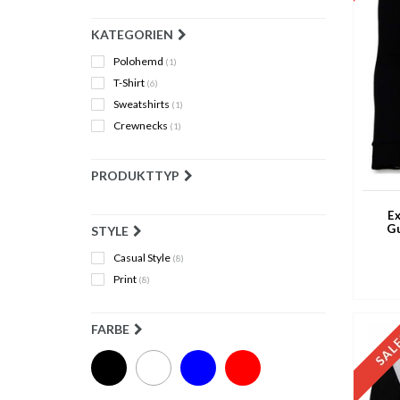
KATEGORIEN
Polohemd
(1)
T-Shirt
(6)
Sweatshirts
(1)
Crewnecks
(1)
PRODUKTTYP
E
G
STYLE
Casual Style
(8)
Print
(8)
FARBE