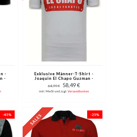
n -
Exklusive Männer-T-Shirt -
n -
Joaquin El Chapo Guzman -
Weiß
58,49 €
64,99 €
n
inkl. MwSt und zzgl.
Versandkosten
-45%
-25%