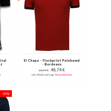
ital
El Chapo - Flockprint Polohemd
rz
- Bordeaux
48,74 €
64,99 €
n
inkl. MwSt und zzgl.
Versandkosten
-25%