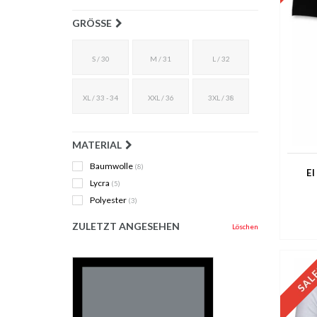
GRÖSSE
S / 30
M / 31
L / 32
XL / 33 - 34
XXL / 36
3XL / 38
MATERIAL
Baumwolle
(8)
El
Lycra
(5)
Polyester
(3)
ZULETZT ANGESEHEN
Löschen