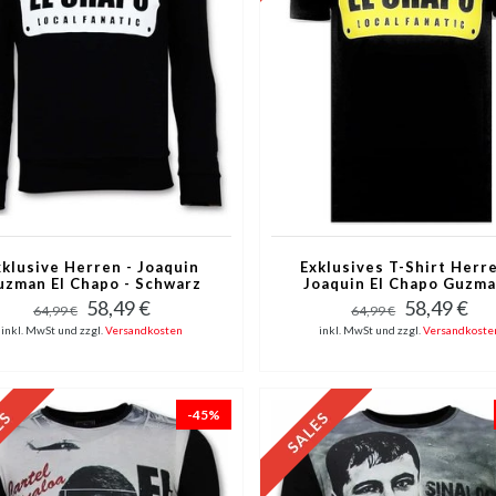
xklusive Herren - Joaquin
Exklusives T-Shirt Herre
uzman El Chapo - Schwarz
Joaquin El Chapo Guzma
Schwarz
58,49 €
58,49 €
64,99 €
64,99 €
inkl. MwSt und zzgl.
Versandkosten
inkl. MwSt und zzgl.
Versandkoste
-45%