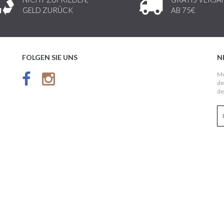
GELD ZURÜCK
AB 75€
FOLGEN SIE UNS
N
Me
de
de