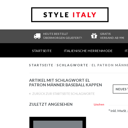
HEUTE BESTELLT
GRATIS
ÜBERMORGEN GELIEFERT!
VERSAND AB 99€
STARTSEITE
ITALIENISCHE HERRENMODE
I
STARTSEITE
/
SCHLAGWORTE
/
EL PATRON MÄNN
ARTIKEL MIT SCHLAGWORT EL
PATRON MÄNNER BASEBALL KAPPEN
ZURÜCK ZUR STARTSEITE SCHLAGWORTE
ZULETZT ANGESEHEN
Löschen
* Inkl. MwSt. 